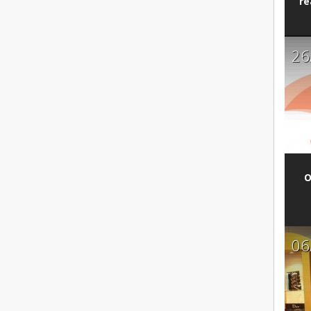
re
26
O
06