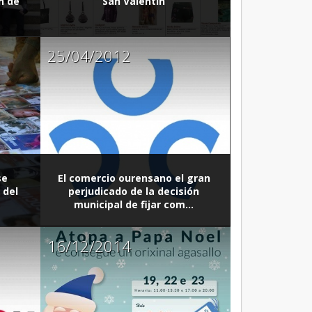
n de
San Valentín
25/04/2012
se
El comercio ourensano el gran
 del
perjudicado de la decisión
municipal de fijar com...
16/12/2014