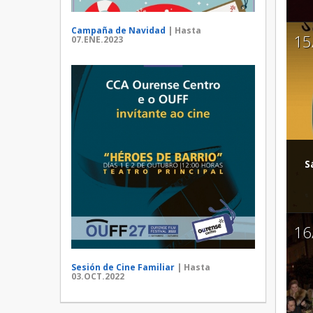
Campaña de Navidad
| Hasta
15
07.ENE.2023
S
16
Sesión de Cine Familiar
| Hasta
03.OCT.2022