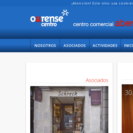
¡Atención! Este sitio usa cooki
NOSOTROS
ASOCIADOS
ACTIVIDADES
INIC
Asociados
30