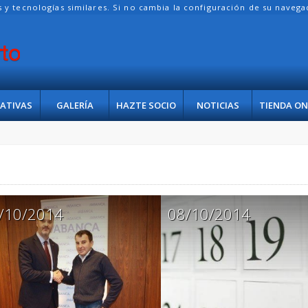
es y tecnologías similares. Si no cambia la configuración de su naveg
IATIVAS
GALERÍA
HAZTE SOCIO
NOTICIAS
TIENDA ON
/10/2014
08/10/2014