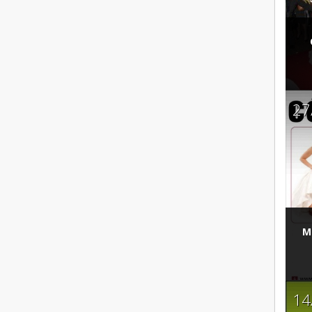
27
M
14