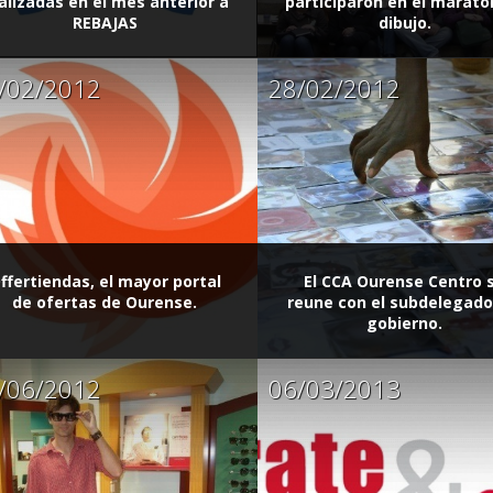
alizadas en el mes anterior a
participarón en el marató
REBAJAS
dibujo.
/02/2012
28/02/2012
ffertiendas, el mayor portal
El CCA Ourense Centro 
de ofertas de Ourense.
reune con el subdelegado
gobierno.
/06/2012
06/03/2013