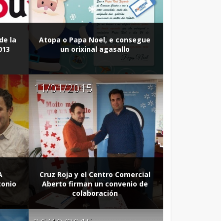
de la
Atopa o Papa Noel, e consegue
013
un orixinal agasallo
11/01/2015
A
Cruz Roja y el Centro Comercial
tonio
Aberto firman un convenio de
colaboración