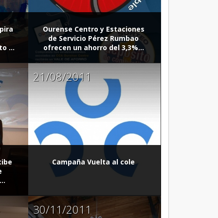
pira
Ourense Centro y Estaciones
de Servicio Pérez Rumbao
o ...
ofrecen un ahorro del 3,3%...
21/08/2011
cibe
Campaña Vuelta al cole
e
..
30/11/2011