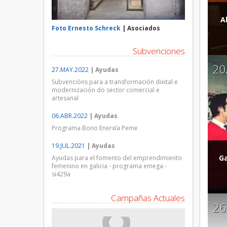
A
Foto Ernesto Schreck
| Asociados
Subvenciones
20
27.MAY.2022
| Ayudas
Subvencións para a transformación dixital e
modernización do sector comercial e
artesanal
06.ABR.2022
| Ayudas
Programa Bono Enerxía Peme
19.JUL.2021
| Ayudas
Ga
Ayudas para el fomento del emprendimiento
femenino en galicia - programa emega -
si429a
Campañas Actuales
26