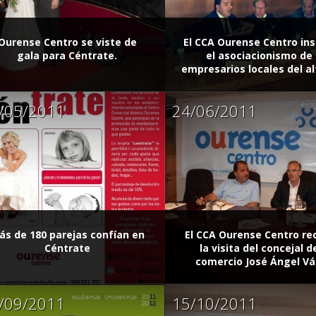
Ourense Centro se viste de
El CCA Ourense Centro ins
gala para Céntrate.
el asociacionismo de
empresarios locales del alt
/05/2011
24/06/2011
ás de 180 parejas confían en
El CCA Ourense Centro re
Céntrate
la visita del concejal d
comercio José Ángel Vá.
/09/2011
15/10/2011