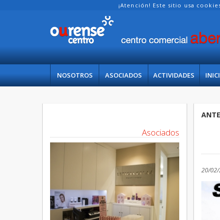
¡Atención! Este sitio usa cooki
NOSOTROS
ASOCIADOS
ACTIVIDADES
INIC
ANTE
Asociados
20/02/