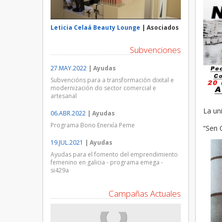
Leticia Celaá Beauty Lounge
| Asociados
Subvenciones
27.MAY.2022
| Ayudas
Subvencións para a transformación dixital e
modernización do sector comercial e
artesanal
La un
06.ABR.2022
| Ayudas
Programa Bono Enerxía Peme
“Sen 
19.JUL.2021
| Ayudas
Ayudas para el fomento del emprendimiento
femenino en galicia - programa emega -
si429a
Campañas Actuales