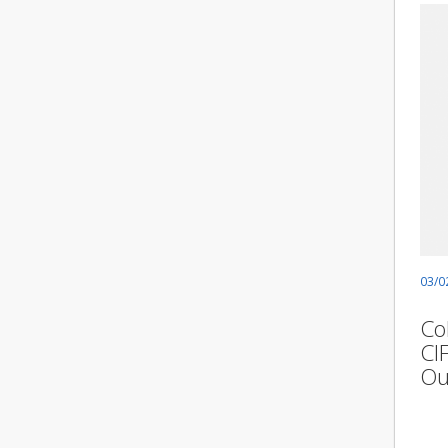
03/0
Co
CI
Ou