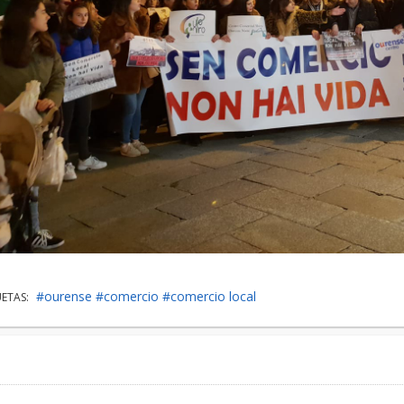
#ourense
#comercio
#comercio local
UETAS: