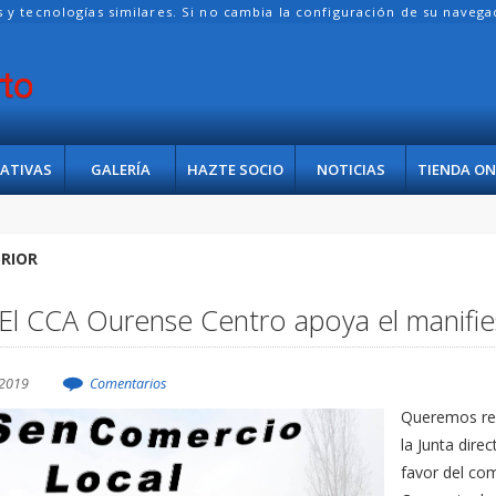
es y tecnologías similares. Si no cambia la configuración de su naveg
IATIVAS
GALERÍA
HAZTE SOCIO
NOTICIAS
TIENDA ON
RIOR
El CCA Ourense Centro apoya el manifies
2019
Comentarios
Queremos rec
la Junta dire
favor del co