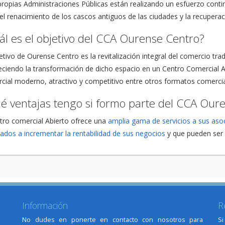
 propias Administraciones Públicas están realizando un esfuerzo cont
 el renacimiento de los cascos antiguos de las ciudades y la recuperac
ál es el objetivo del CCA Ourense Centro?
etivo de Ourense Centro es la revitalización integral del comercio tr
eciendo la transformación de dicho espacio en un Centro Comercial 
cial moderno, atractivo y competitivo entre otros formatos comercia
é ventajas tengo si formo parte del CCA Our
ntro comercial Abierto ofrece una
amplia gama de servicios a sus aso
tados a incrementar la rentabilidad de sus negocios
y que pueden ser 
Información
R
No dudes en ponerte en contacto con nosotros para
Si