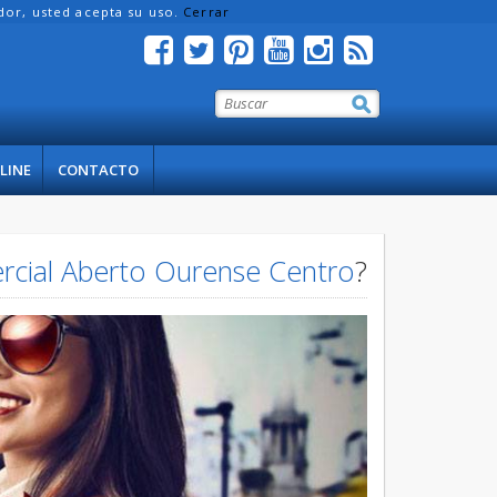
ador, usted acepta su uso.
Cerrar
LINE
CONTACTO
cial Aberto Ourense Centro
?