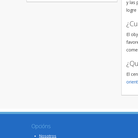
y las
logre
¿Cu
El obj
favor
comer
¿Qu
El ce
orien
Opcións
Nosotros