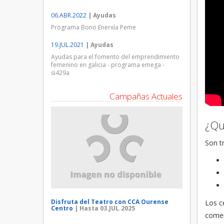
06.ABR.2022
| Ayudas
Programa Bono Enerxía Peme
19.JUL.2021
| Ayudas
Ayudas para el fomento del emprendimiento
femenino en galicia - programa emega -
si429a
Campañas Actuales
¿Qu
Son t
Disfruta del Teatro con CCA Ourense
Los c
Centro
| Hasta 03.JUL.2025
comer