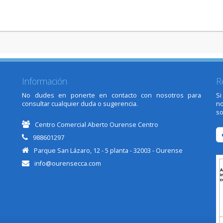
Información
R
No dudes en ponerte en contacto con nosotros para
Si
consultar cualquier duda o sugerencia.
n
so
Centro Comercial Aberto Ourense Centro
988601297
Parque San Lázaro, 12 - 5 planta - 32003 - Ourense
info@ourensecca.com