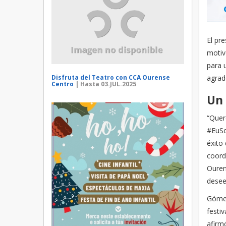
El pr
motiv
para u
Disfruta del Teatro con CCA Ourense
agrad
Centro
| Hasta 03.JUL.2025
Un 
“Quer
#EuSo
éxito 
coord
Ouren
desee
Gómez
festiv
afirm