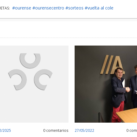
#ourense
#ourensecentro
#sorteos
#vuelta al cole
UETAS:
2/2025
0 comentarios
27/05/2022
0 com