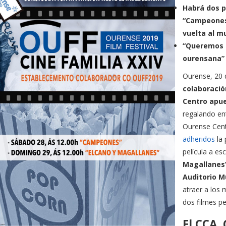
Habrá dos pr
“Campeones”
vuelta al m
“Queremos q
ourensana”
Ourense, 20 
colaboració
Centro apue
regalando en
Ourense Cen
adheridos
la 
película a es
Magallanes”
Auditorio M
atraer a los 
dos filmes pe
El CCA.