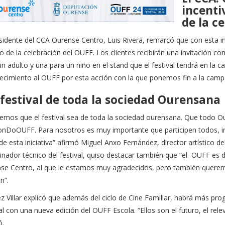
incenti
de la c
esidente del CCA Ourense Centro, Luis Rivera, remarcó que con esta i
o de la celebración del OUFF. Los clientes recibirán una invitación 
n adulto y una para un niño en el stand que el festival tendrá en la c
ecimiento al OUFF por esta acción con la que ponemos fin a la campañ
festival de toda la sociedad Ourensana
emos que el festival sea de toda la sociedad ourensana. Que todo Ou
nDoOUFF. Para nosotros es muy importante que participen todos, incl
de esta iniciativa” afirmó Miguel Anxo Fernández, director artístico de
inador técnico del festival, quiso destacar también que “el OUFF es
se Centro, al que le estamos muy agradecidos, pero también queremo
n”.
 Villar explicó que además del ciclo de Cine Familiar, habrá más pro
al con una nueva edición del OUFF Escola. “Ellos son el futuro, el rel
ó.