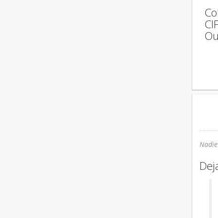
Co
CI
Ou
Nadie
Dej