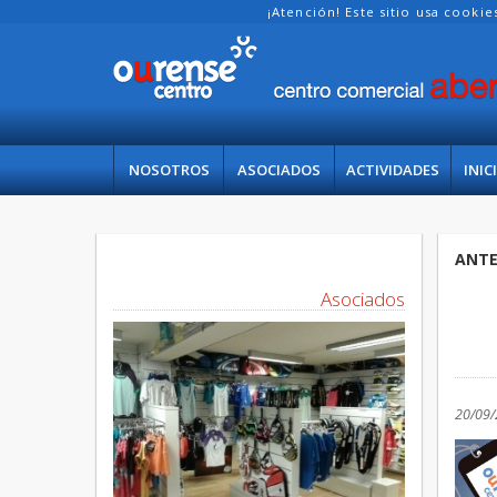
¡Atención! Este sitio usa cooki
NOSOTROS
ASOCIADOS
ACTIVIDADES
INIC
ANTE
Asociados
20/09/