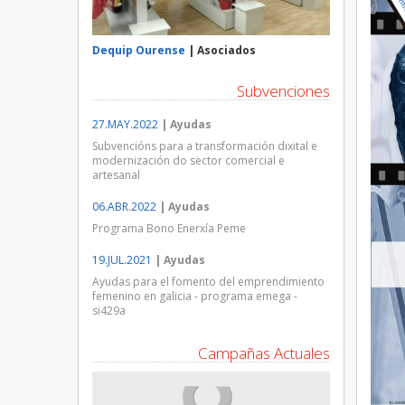
Dequip Ourense
| Asociados
Subvenciones
27.MAY.2022
| Ayudas
Subvencións para a transformación dixital e
modernización do sector comercial e
artesanal
06.ABR.2022
| Ayudas
Programa Bono Enerxía Peme
19.JUL.2021
| Ayudas
Ayudas para el fomento del emprendimiento
femenino en galicia - programa emega -
si429a
Campañas Actuales