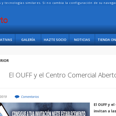
es y tecnologías similares. Si no cambia la configuración de su naveg
IATIVAS
GALERÍA
HAZTE SOCIO
NOTICIAS
TIENDA ON
RIOR
El OUFF y el Centro Comercial Aberto
2019
Comentarios
El OUFF y e
invitan a la