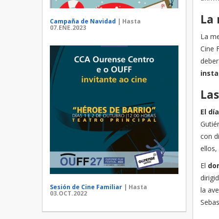
La 
Campaña de Navidad
| Hasta
07.ENE.2023
La me
Cine F
deberá
insta
Las
El dí
Gutié
con d
ellos
El
dom
dirig
Sesión de Cine Familiar
| Hasta
la av
03.OCT.2022
Sebas