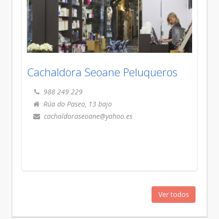
Cachaldora Seoane Peluqueros
988 249 229
Rúa do Paseo, 13 bajo
cachaldoraseoane@yahoo.es
Ver todos