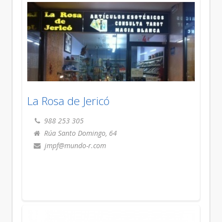
La Rosa de Jericó
988 253 305
Rúa Santo Domingo, 64
jmpf@mundo-r.com