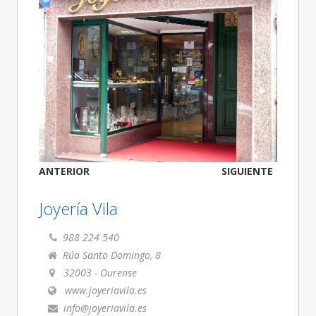
ANTERIOR
SIGUIENTE
Joyería Vila
988 224 540
Rúa Santo Domingo, 8
32003
-
Ourense
www.joyeriavila.es
info@joyeriavila.es