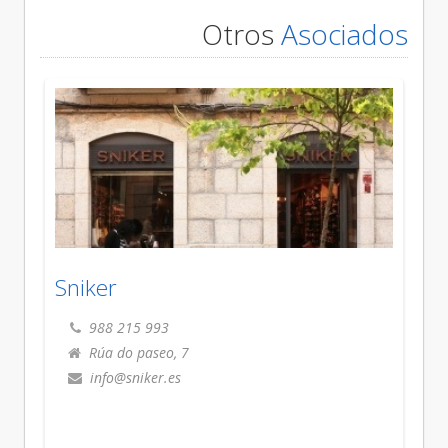
Otros
Asociados
Sniker
988 215 993
Rúa do paseo, 7
info@sniker.es